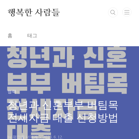
본문 바로가기
행복한 사람들
홈
태그
정책
청년과 신혼부부 버팀목
전세자금 대출 신청방법
by 평안을 너에게
2023. 6. 12.