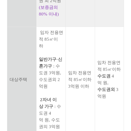
권 외 2억원
(보증금의
80% 이내)
임자 전용면
적 85㎡이
하
일반가구·신
임차 전용연
혼가구
: 수
적 85㎡이하
도권 3억원,
임차 전용연
수도권
4
대상주택
수도권외 2
적 85㎡이하
억 원,
억원
3억원 이하
수도권외
3
억원
2자녀 이
상 가구
: 수
도권 4
억 원, 수도
권의 3억원