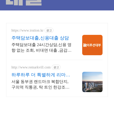
https://www.irution.kr
광고
주택담보대출,신용대출 상담
주택담보대출 24시간상담,신용 영
향 없는 조회, 비대면 대출 ,금감원
정식등록업체
http://www.remarkvill.com
광고
하루하루 더 특별하게 리마크
빌 이스트폴
서울 동부권 랜드마크 복합단지,
구의역 직통권, 탁 트인 한강조망,
쇼핑권 슬세권