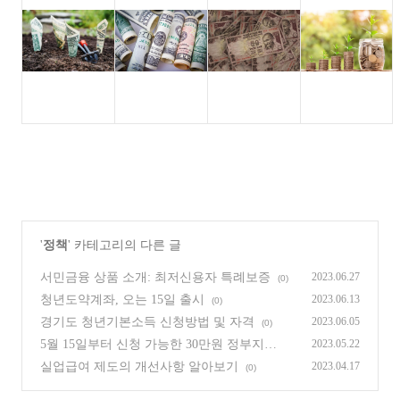
'
정책
' 카테고리의 다른 글
서민금융 상품 소개: 최저신용자 특례보증
2023.06.27
(0)
청년도약계좌, 오는 15일 출시
2023.06.13
(0)
경기도 청년기본소득 신청방법 및 자격
2023.06.05
(0)
5월 15일부터 신청 가능한 30만원 정부지원
2023.05.22
금
(0)
실업급여 제도의 개선사항 알아보기
2023.04.17
(0)