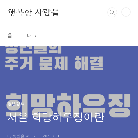
본문 바로가기
행복한 사람들
홈
태그
청년정책
서울 희망하우징이란
by 평안을 너에게
2023. 8. 15.