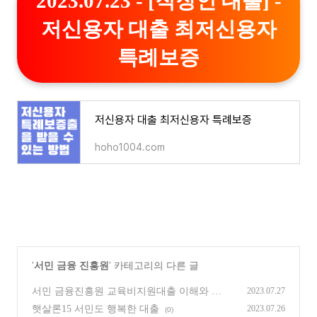
2023.07.23 - [직장인 대출] -
저신용자 대출 최저신용자
특례보증
저신용자 대출 최저신용자 특례보증
hoho1004.com
'
서민 금융 진흥원
' 카테고리의 다른 글
서민 금융진흥원 교육비지원대출 이해와 대
2023.07.27
출 신청 방법
(2)
햇살론15 서민도 행복한 대출
2023.07.26
(0)