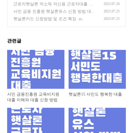
근로자햇살론 저소득 저신용 근로자대출 상
2023.07.26
품
(1)
서민 금융 진흥원 햇살론유스 신청 방법 대출
2023.07.25
조건
(1)
햇살론카드 신청방법 및 조건 특징
2023.07.25
(0)
관련글
서민 금융진흥원 교육비지원
햇살론15 서민도 행복한 대출
대출 이해와 대출 신청 방법