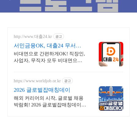
http://www.대출24.kr
광고
서민금융OK, 대출24 무서류
No신용 대출가능!
비대면으로 간편하게OK! 직장인,
사업자, 무직자 모두 비대면으로
가능한 대출24 누구보다 빠르게
남들과는 다르게 대출가능한 이
곳! 대출24
https://www.worldjob.or.kr
광고
2026 글로벌잡매칭데이
해외 커리어의 시작, 글로벌 채용
박람회! 2026 글로벌잡매칭데이에
서 글로벌 기업과 직접 만날 수 있
는 기회를 놓치지 마세요!