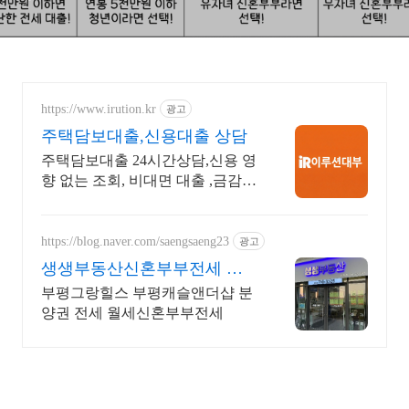
https://www.irution.kr
광고
주택담보대출,신용대출 상담
주택담보대출 24시간상담,신용 영
향 없는 조회, 비대면 대출 ,금감원
정식등록업체
https://blog.naver.com/saengsaeng23
광고
생생부동산신혼부부전세 아
파트상가오피스텔전문
부평그랑힐스 부평캐슬앤더샵 분
양권 전세 월세신혼부부전세