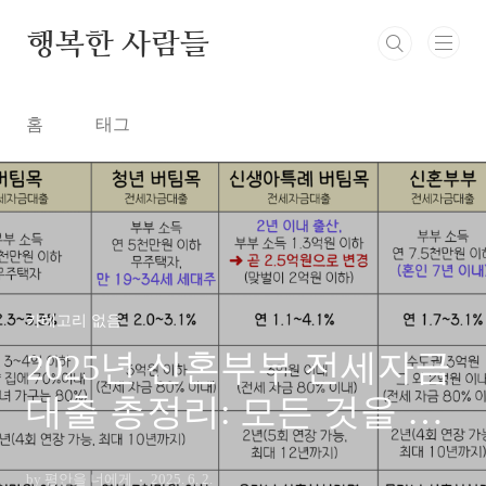
본문 바로가기
행복한 사람들
홈
태그
카테고리 없음
2025년 신혼부부 전세자금
대출 총정리: 모든 것을 알
려드립니다!
by 평안을 너에게
2025. 6. 2.